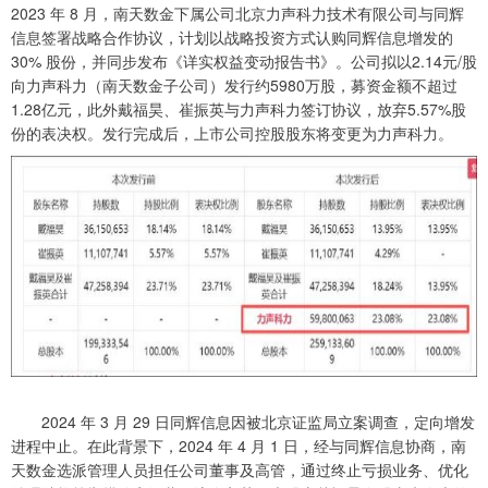
2023 年 8 月，南天数金下属公司北京力声科力技术有限公司与同辉
信息签署战略合作协议，计划以战略投资方式认购同辉信息增发的
30% 股份，并同步发布《详实权益变动报告书》。公司拟以2.14元/股
向力声科力（南天数金子公司）发行约5980万股，募资金额不超过
1.28亿元，此外戴福昊、崔振英与力声科力签订协议，放弃5.57%股
份的表决权。发行完成后，上市公司控股股东将变更为力声科力。
2024 年 3 月 29 日同辉信息因被北京证监局立案调查，定向增发
进程中止。在此背景下，2024 年 4 月 1 日，经与同辉信息协商，南
天数金选派管理人员担任公司董事及高管，通过终止亏损业务、优化