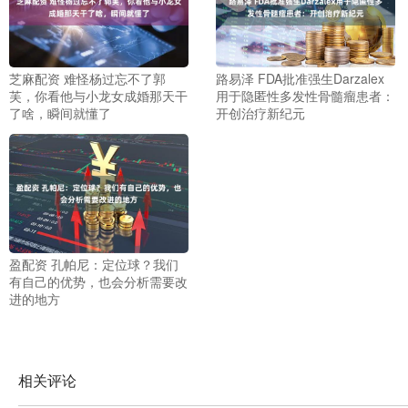
芝麻配资 难怪杨过忘不了郭
路易泽 FDA批准强生Darzalex
芙，你看他与小龙女成婚那天干
用于隐匿性多发性骨髓瘤患者：
了啥，瞬间就懂了
开创治疗新纪元
盈配资 孔帕尼：定位球？我们
有自己的优势，也会分析需要改
进的地方
相关评论