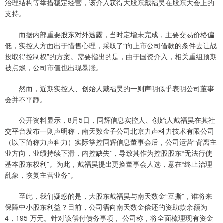
治理结构等举措稳定经营，该介入获得大股东戴福昊在股东大会上的
支持。
而据内部重要股东对外透露，当时定增未完成，主要交易价格偏
低，实控人方面出于惜售心理，采取了“向上市公司借款的条件去让战
投取得控制权”的方案。需要指出的是，由于国资介入，相关重组预期
被点燃，公司市值也出现暴涨。
然而，近期实控人、创始人戴福昊的一则声明似乎表明公司董事
会并不平静。
公开资料显示，8月5日，同辉信息实控人、创始人戴福昊在其社
交平台发布一则声明称，南天数金子公司北京力声科力技术有限公司
（以下简称力声科力）实际掌控同辉信息董事会后，公司运营“背离主
业方向，业绩持续下滑，内控缺失”，导致其作为控股股东“无法行使
基本股东权利”。为此，戴福昊提出更换董事会人选，意在“终止治理
乱象，恢复主营业务”。
至此，我们疑惑的是，大股东戴福昊与南天数金“互撕”，谁将来
保障中小股东利益？目前，公司需向南天数金偿还的资助款余额为
4，195 万元。针对该偿付债务事项， 公司称，将全面梳理现有资金