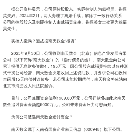
据公开资料显示，公司原控股股东、实际控制人为戴福昊、崔振
英夫妇。2024年2月，两人办理了离婚手续，解除了一致行动关系，
公司的控股股东及实际控制人由戴福昊先生、崔振英女士变更为戴福
昊先生。
实控人搅局？遭战投南天数金“撤资”
2025年9月30日，公司收到南天数金（北京）信息产业发展有限
公司（以下简称“南天数金”）的《偿付债务的函》。南天数金向公司
累计提供无息财务资助4，195万元，因公司股东戴福昊持续以各种形
式干扰公司经营，南天数金决定收回上述资助款，并要求公司在收到
本函后15天内偿付该债务，若公司未能按期偿付，南天数金将依法向
北京市海淀区人民法院起诉。
目前，公司账面资金仅剩1909.80万元，公司罚款叠加此次南天
数金追讨资金金额超5000万元，公司未来资金压力可想而知。
为何公司遭遇南天数金追讨资金？
南天数金属于云南省国资企业南天信息（000948）旗下公司。