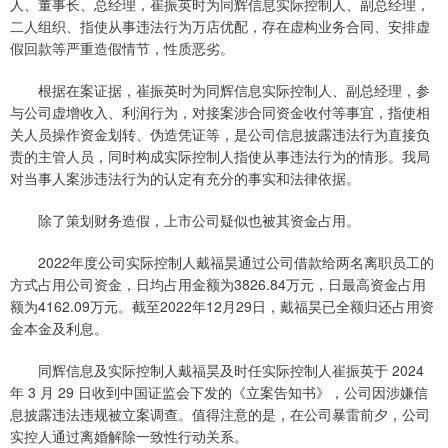
人、董事长、总经理，崔振英时为同辉信息实际控制人、副总经理，
二人组织、指使从事违法行为万店优配，存在虚构业务合同、安排虚
假回款等严重造假情节，性质恶劣。
根据在案证据，崔振英时为同辉信息实际控制人、副总经理，参
与公司虚增收入、利润行为，对接案涉合同资金收付等事宜，指使相
关人员操作资金划转、伪造凭证等，是公司信息披露违法行为直接负
责的主管人员，同时构成实际控制人指使从事违法行为的情形。我局
对当事人案涉违法行为的认定有充分的事实和法律依据。
除了策划财务造假，上市公司疑似也被其资金占用。
2022年度公司实际控制人戴福昊通过公司借款给两名离职员工的
方式占用公司资金，日均占用金额为3826.84万元，日最高资金占用
额为4162.09万元。截至2022年12月29日，戴福昊已全额归还占用资
金本金及利息。
同辉信息及实际控制人戴福昊及时任实际控制人崔振英于 2024
年 3 月 29 日收到中国证监会下发的《立案告知书》，公司因涉嫌信
息披露违法违规被立案调查。值得注意的是，在公司暴雷前夕，公司
实控人通过离婚解除一致性行动关系。