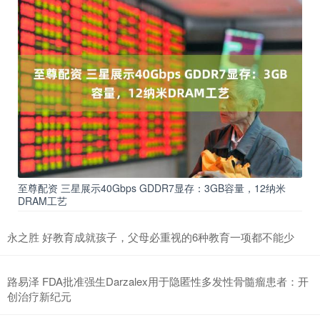
至尊配资 三星展示40Gbps GDDR7显存：3GB容量，12纳米
DRAM工艺
永之胜 好教育成就孩子，父母必重视的6种教育一项都不能少
路易泽 FDA批准强生Darzalex用于隐匿性多发性骨髓瘤患者：开
创治疗新纪元