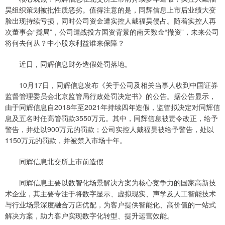
昊组织策划被批性质恶劣。值得注意的是，同辉信息上市后业绩大变
脸出现持续亏损，同时公司资金遭实控人戴福昊侵占。随着实控人再
次董事会“搅局”，公司遭战投方国资背景的南天数金“撤资”，未来公司
将何去何从？中小股东利益谁来保障？
近日，同辉信息财务造假处罚落地。
10月17日，同辉信息发布《关于公司及相关当事人收到中国证券
监督管理委员会北京监管局行政处罚决定书》的公告。据公告显示，
由于同辉信息自2018年至2021年持续四年造假，监管拟决定对同辉信
息及五名时任高管罚款3550万元。其中，同辉信息被责令改正，给予
警告，并处以900万元的罚款；公司实控人戴福昊被给予警告，处以
1150万元的罚款，并被禁入市场十年。
同辉信息北交所上市前造假
同辉信息主要以数智化场景解决方案为核心竞争力的国家高新技
术企业，其主要专注于将数字显示、虚拟现实、声学及人工智能技术
与行业场景深度融合万店优配，为客户提供智能化、高价值的一站式
解决方案，助力客户实现数字化转型、提升运营效能。