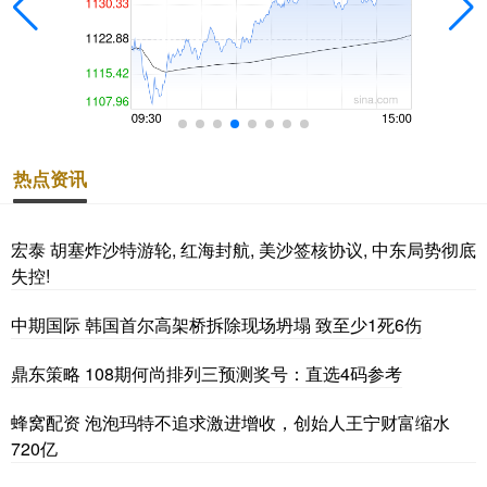
热点资讯
宏泰 胡塞炸沙特游轮, 红海封航, 美沙签核协议, 中东局势彻底
失控!
中期国际 韩国首尔高架桥拆除现场坍塌 致至少1死6伤
鼎东策略 108期何尚排列三预测奖号：直选4码参考
蜂窝配资 泡泡玛特不追求激进增收，创始人王宁财富缩水
720亿