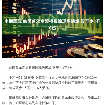
韩国首尔高架桥拆除现场坍塌 致至少1死6伤
中新网5月26日电 据韩联社报道，当地时间26日下午2时32分
许，首尔西大门区西小门洞的一处高架桥拆除施工现场发生坍塌事
故，造成至少1人死亡，6人受伤。
据韩国铁道公社消息，该拆除项目由首尔市政府发包。受事故影
响，首尔站至新村站列车运行被叫停。