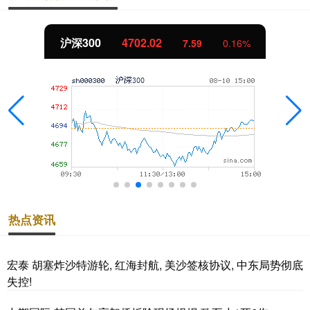
沪深300
4702.02
7.59
0.16%
热点资讯
宏泰 胡塞炸沙特游轮, 红海封航, 美沙签核协议, 中东局势彻底
失控!