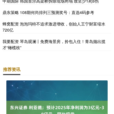
中期国际 韩国首尔高架桥拆除现场坍塌 致至少1死6伤
鼎东策略 108期何尚排列三预测奖号：直选4码参考
蜂窝配资 泡泡玛特不追求激进增收，创始人王宁财富缩水
720亿
我要配资 琴岛观澜丨免费海景房，拎包入住！青岛抛出揽
才“橄榄枝”
推荐资讯