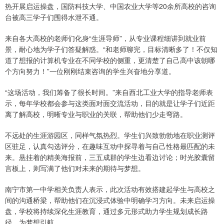
热开展启运操盘，国防科技大学、中国农业大学等20余所高校的咨询
台被高三学子们围得水泄不通。
来自各大高校的老师们化身“生涯导师”，从专业课程细讲到就业前
景，耐心地为学子们答疑解惑。“和老师聊完，目标清晰多了！不仅知
道了想报的计算机专业在不同学校的侧重，更清楚了自己高中该朝哪
个方向努力！”一位刚刚结束咨询的学生兴奋地分享道。
“这场活动，我们筹备了很长时间。”来自西北工业大学的指导老师表
示，每年学校都会参与这类面对面交流活动，目的就是让学子们近距
离了解高校，明晰专业与职业的关联，帮助他们少走弯路。
不远处的生涯游园区，同样气氛热烈。学生们兴致勃勃地在职业测评
区驻足，认真勾选评分，在趣味互动中探寻着与自己性格最匹配的未
来。悬挂着的精美海报前，三五成群的学生边看边讨论；时光胶囊留
言板上，则写满了他们对未来的期待与梦想。
南宁市第一中学相关负责人表示，此次活动有效搭建起学生与高校之
间的沟通桥梁，帮助他们在沉浸式体验中明确学习方向。未来启运操
盘，学校将持续深化生涯教育，通过多元形式助力学生规划成长路
径，为梦想引航。