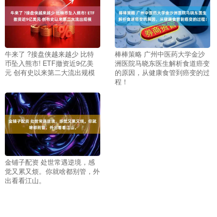
牛来了 ?接盘侠越来越少 比特
棒棒策略 广州中医药大学金沙
币坠入熊市! ETF撤资近9亿美
洲医院马晓东医生解析食道癌变
元 创有史以来第二大流出规模
的原因，从健康食管到癌变的过
程！
金铺子配资 处世常遇逆境，感
觉又累又烦。你就啥都别管，外
出看看江山。