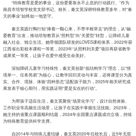
“特殊教育是爱的事业，这份爱要靠永不止息的行动践行。”作为
南昌市培智学校党支部书记、校长，秦文英深耕特殊教育多年，对“春
天的事业”始终如一地坚守。
秦文英践行陶行知“捧着一颗心来，不带半根草去”的理念，从“融
爱教育”出发，推动培智教育从“照料型”向“关爱型”转型，让障碍儿童
融入社会、独立生活。她带领团队研发的LOVES课程体系，2022年获
江西省出彩校本课程一等奖，2023年“从照料到关爱”项目再获省教学
成果奖一等奖，让孩子在爱中感受生命美好。
深知障碍儿童学习特殊性，秦文英创新“低结构学习”理念，以“情
境单一、任务简易”为核心，让教学回归灵动与丰富，还将课堂分为真
实、合作、境脉、体验“四种形态”适配孩子能力，2025年相关研究成
果发表于核心期刊，用实践证明“爱是实在的行动”。
为帮孩子适应生活，秦文英聚焦“场景化学习”，设计自然体验、
工作职业等高频生活场景，让孩子在实践中掌握生活技能。2023年，
她主持的省重点课题顺利结题，2024年全国重点课题成功立项，持续
为特殊教育提供科学支撑。
自2014年与特殊儿童结缘，秦文英2020年任校长后，近5年无双