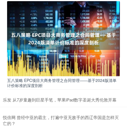
五八策略 EPC项目大商务管理之合同管理——基于2024版清单
计价标准的深度剖析
乐发 从7岁童趣到巨星手笔，苹果iPad数字圣诞大秀伦敦开幕
悦倍网 曾经中亚的霸主，打遍中亚无敌手的西辽帝国是怎样灭
亡的？