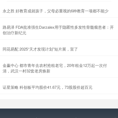
永之胜 好教育成就孩子，父母必重视的6种教育一项都不能少
路易泽 FDA批准强生Darzalex用于隐匿性多发性骨髓瘤患者：开
创治疗新纪元
同花易配 2025“天才发现计划”短片展，宣了
金赢中心 都市青年去农村抢租老宅，20年租金12万起一次付
清，武汉一村32套老房焕新
证星策略 科创板平均股价41.67元，73股股价超百元