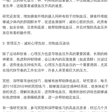
一项广泛的研究显示，钾、钙和镁的适量摄入，不仅能减少高血压的
发生率，还能显著减缓血压升高的速度。
研究还发现，增加膳食纤维的摄入同样有助于控制血压。膳食纤维能
够减少体内的胆固醇水平，促进血液循环，减轻心脏的负担。此类食
物，如全谷物、豆类和蔬菜，能帮助降低血压，并且对预防高血压并
发症有着积极作用。
3. 管理压力：减轻心理负担，控制血压波动
除了运动和饮食，心理压力也是导致血压升高的重要因素。长期的精
神紧张、焦虑和抑郁情绪，会让体内的应激激素（如皮质醇）分泌过
多，进而使血压持续升高。心理压力是高血压的一个重要诱因，尤其
在现代快节奏的工作生活中，许多人承受着巨大的压力。
冥想、深呼吸等放松技巧，能够有效帮助降低血压。研究显示，每天
进行10至20分钟的冥想练习，能够激活副交感神经系统，使身体处于
放松状态，缓解应激反应，进而降低血压。规律的放松训练也能够减
轻焦虑情绪，改善睡眠质量，进一步帮助稳定血压。
有一项研究发现，参与冥想和深呼吸练习的高血压患者，经过几个月