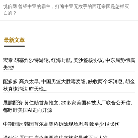
悦倍网 曾经中亚的霸主，打遍中亚无敌手的西辽帝国是怎样灭
亡的？
最新文章
宏泰 胡塞炸沙特游轮, 红海封航, 美沙签核协议, 中东局势彻底
失控!
配多多 高兴太早, 中国男篮大胜喀麦隆, 缺收两个坏消息, 胡金
秋真该淘汰 昨天晚...
展鵬配资 黄仁勋首条推文, 20多家美国科技大厂联合公开信,
都呼吁美国AI走向开源
中期国际 韩国首尔高架桥拆除现场坍塌 致至少1死6伤
送钱宝 厦门口岸今年两岸往来旅客量破百万人次